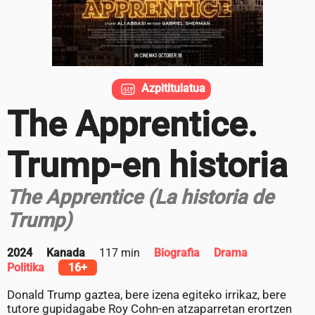
Azpititulatua
The Apprentice.
Trump-en historia
The Apprentice (La historia de
Trump)
2024
Kanada
117 min
Biografia
Drama
Politika
16+
Donald Trump gaztea, bere izena egiteko irrikaz, bere
tutore gupidagabe Roy Cohn-en atzaparretan erortzen