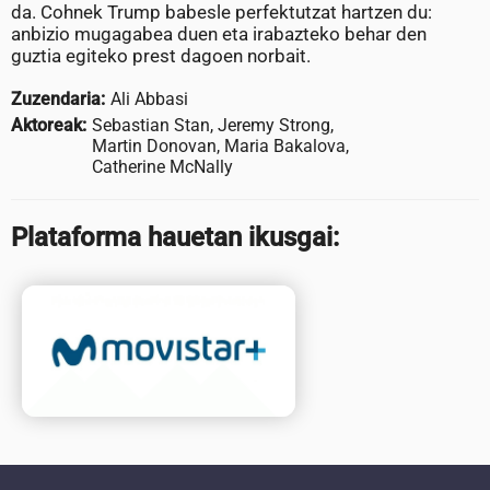
da. Cohnek Trump babesle perfektutzat hartzen du:
anbizio mugagabea duen eta irabazteko behar den
guztia egiteko prest dagoen norbait.
Zuzendaria:
Ali Abbasi
Aktoreak:
Sebastian Stan, Jeremy Strong,
Martin Donovan, Maria Bakalova,
Catherine McNally
Plataforma hauetan ikusgai: