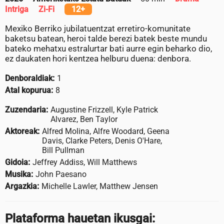
Intriga
Zi-Fi
12+
Mexiko Berriko jubilatuentzat erretiro-komunitate
baketsu batean, heroi talde berezi batek beste mundu
bateko mehatxu estralurtar bati aurre egin beharko dio,
ez daukaten hori kentzea helburu duena: denbora.
Denboraldiak:
1
Atal kopurua:
8
Zuzendaria:
Augustine Frizzell, Kyle Patrick
Alvarez, Ben Taylor
Aktoreak:
Alfred Molina, Alfre Woodard, Geena
Davis, Clarke Peters, Denis O'Hare,
Bill Pullman
Gidoia:
Jeffrey Addiss, Will Matthews
Musika:
John Paesano
Argazkia:
Michelle Lawler, Matthew Jensen
Plataforma hauetan ikusgai: