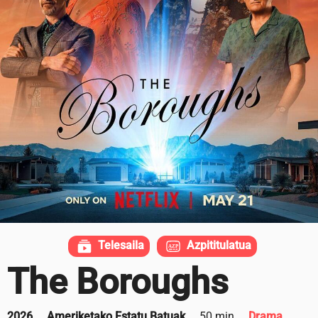
Telesaila
Azpititulatua
The Boroughs
2026
Ameriketako Estatu Batuak
50 min
Drama