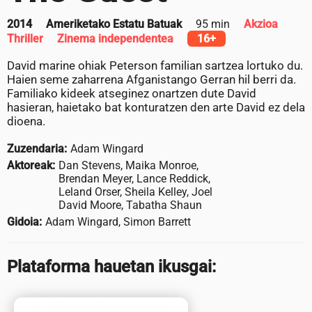
2014
Ameriketako Estatu Batuak
95 min
Akzioa
Thriller
Zinema independentea
16+
David marine ohiak Peterson familian sartzea lortuko du.
Haien seme zaharrena Afganistango Gerran hil berri da.
Familiako kideek atseginez onartzen dute David
hasieran, haietako bat konturatzen den arte David ez dela
dioena.
Zuzendaria:
Adam Wingard
Aktoreak:
Dan Stevens, Maika Monroe,
Brendan Meyer, Lance Reddick,
Leland Orser, Sheila Kelley, Joel
David Moore, Tabatha Shaun
Gidoia:
Adam Wingard, Simon Barrett
Plataforma hauetan ikusgai: