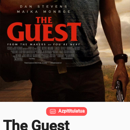
Azpititulatua
The Guest