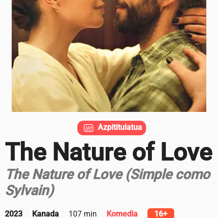
Azpititulatua
The Nature of Love
The Nature of Love (Simple como
Sylvain)
2023
Kanada
107 min
Komedia
16+