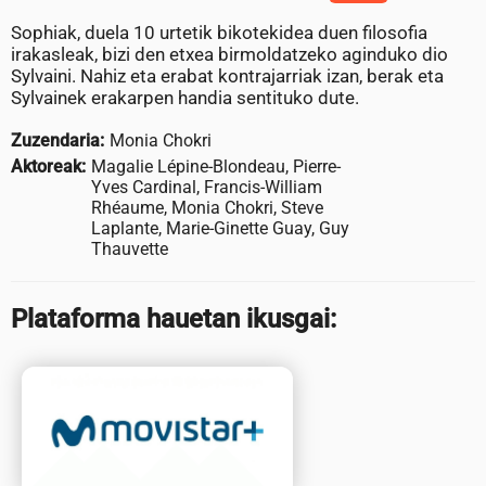
Sophiak, duela 10 urtetik bikotekidea duen filosofia
irakasleak, bizi den etxea birmoldatzeko aginduko dio
Sylvaini. Nahiz eta erabat kontrajarriak izan, berak eta
Sylvainek erakarpen handia sentituko dute.
Zuzendaria:
Monia Chokri
Aktoreak:
Magalie Lépine-Blondeau, Pierre-
Yves Cardinal, Francis-William
Rhéaume, Monia Chokri, Steve
Laplante, Marie-Ginette Guay, Guy
Thauvette
Plataforma hauetan ikusgai: