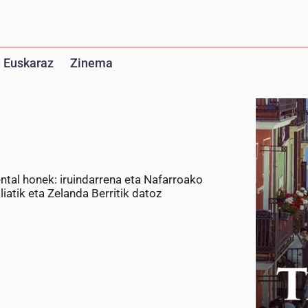
 Euskaraz
Zinema
ntal honek: iruindarrena eta Nafarroako
liatik eta Zelanda Berritik datoz