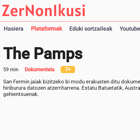
Hasiera
Plataformak
Eduki sortzaileak
Youtube
The Pamps
59 min
Dokumentala
7+
San Fermin jaiak bizitzeko bi modu erakusten ditu dokume
hiriburura datozen atzerritarrena. Estatu Batuetatik, Austra
gehientsuenak.