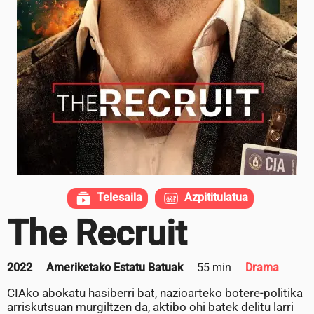
Telesaila
Azpititulatua
The Recruit
2022
Ameriketako Estatu Batuak
55 min
Drama
CIAko abokatu hasiberri bat, nazioarteko botere-politika
arriskutsuan murgiltzen da, aktibo ohi batek delitu larri