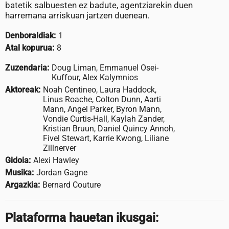
batetik salbuesten ez badute, agentziarekin duen
harremana arriskuan jartzen duenean.
Denboraldiak:
1
Atal kopurua:
8
Zuzendaria:
Doug Liman, Emmanuel Osei-
Kuffour, Alex Kalymnios
Aktoreak:
Noah Centineo, Laura Haddock,
Linus Roache, Colton Dunn, Aarti
Mann, Angel Parker, Byron Mann,
Vondie Curtis-Hall, Kaylah Zander,
Kristian Bruun, Daniel Quincy Annoh,
Fivel Stewart, Karrie Kwong, Liliane
Zillnerver
Gidoia:
Alexi Hawley
Musika:
Jordan Gagne
Argazkia:
Bernard Couture
Plataforma hauetan ikusgai: