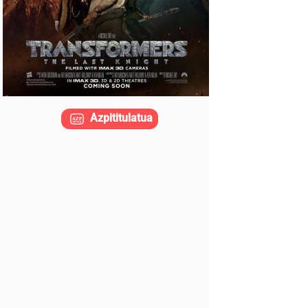
Azpititulatua