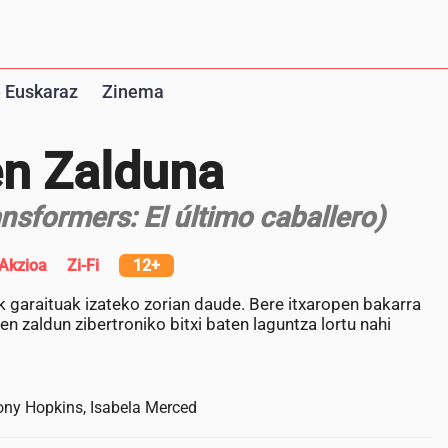
 Euskaraz
Zinema
en Zalduna
nsformers: El último caballero)
Akzioa
Zi-Fi
12+
ak garaituak izateko zorian daude. Bere itxaropen bakarra
n zaldun zibertroniko bitxi baten laguntza lortu nahi
ony Hopkins, Isabela Merced