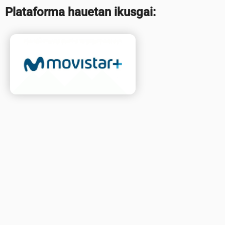
Plataforma hauetan ikusgai: