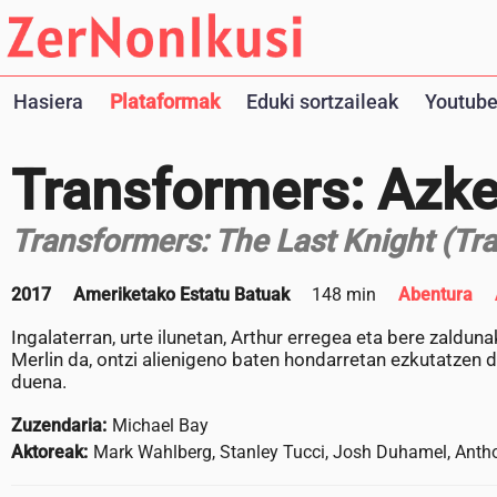
Hasiera
Plataformak
Eduki sortzaileak
Youtube
Transformers: Azk
Transformers: The Last Knight (Tra
2017
Ameriketako Estatu Batuak
148 min
Abentura
Ingalaterran, urte ilunetan, Arthur erregea eta bere zaldun
Merlin da, ontzi alienigeno baten hondarretan ezkutatzen de
duena.
Zuzendaria:
Michael Bay
Aktoreak:
Mark Wahlberg, Stanley Tucci, Josh Duhamel, Anth