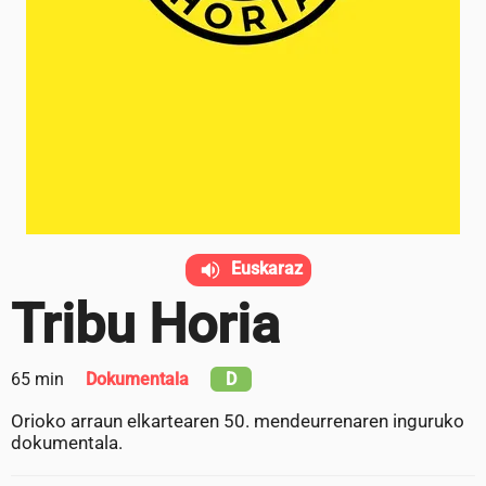
Euskaraz
Tribu Horia
65 min
Dokumentala
D
Orioko arraun elkartearen 50. mendeurrenaren inguruko
dokumentala.