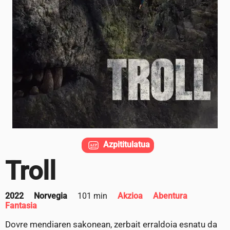
Azpititulatua
Troll
2022
Norvegia
101 min
Akzioa
Abentura
Fantasia
Dovre mendiaren sakonean, zerbait erraldoia esnatu da