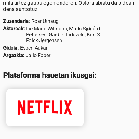
mila urtez gatibu egon ondoren. Oslora abiatu da bidean
dena suntsituz.
Zuzendaria:
Roar Uthaug
Aktoreak:
Ine Marie Wilmann, Mads Sjøgård
Pettersen, Gard B. Eidsvold, Kim S.
Falck-Jørgensen
Gidoia:
Espen Aukan
Argazkia:
Jallo Faber
Plataforma hauetan ikusgai: