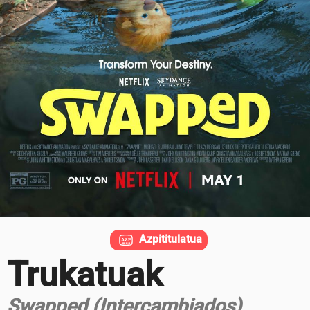
Azpititulatua
Trukatuak
Swapped (Intercambiados)