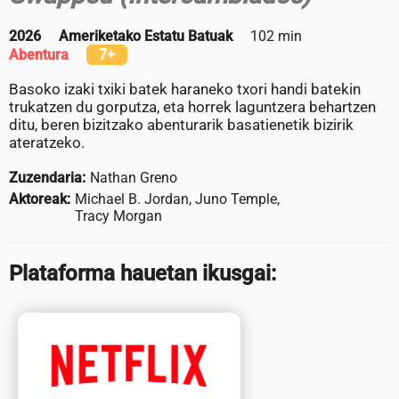
2026
Ameriketako Estatu Batuak
102 min
Abentura
7+
Basoko izaki txiki batek haraneko txori handi batekin
trukatzen du gorputza, eta horrek laguntzera behartzen
ditu, beren bizitzako abenturarik basatienetik bizirik
ateratzeko.
Zuzendaria:
Nathan Greno
Aktoreak:
Michael B. Jordan, Juno Temple,
Tracy Morgan
Plataforma hauetan ikusgai: