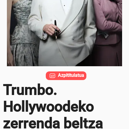
Azpititulatua
Trumbo.
Hollywoodeko
zerrenda beltza