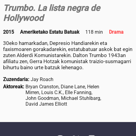
Trumbo. La lista negra de
Hollywood
2015
Ameriketako Estatu Batuak
118 min
Drama
30eko hamarkadan, Depresio Handiarekin eta
faxismoaren gorakadarekin, estatubatuar askok bat egin
zuten Alderdi Komunistarekin. Dalton Trumbo 1943an
afiliatu zen, Gerra Hotzak komunistak traizio-susmagarri
bihurtu baino urte batzuk lehenago.
Zuzendaria:
Jay Roach
Aktoreak:
Bryan Cranston, Diane Lane, Helen
Mirren, Louis C.K., Elle Fanning,
John Goodman, Michael Stuhlbarg,
David James Elliott