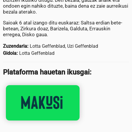
bizitzen ikusiko ditugu. Beti bezala, gauzak ahalik eta
ondoen egin nahiko dituzte, baina dena ez zaie aurreikusi
bezala aterako.
Saioak 6 atal izango ditu euskaraz: Saltsa erdian bete-
betean, Zirkura doaz, Barizela, Galduta, Errauskin
erregea, Disko gaua.
Zuzendaria:
Lotta Geffenblad, Uzi Geffenblad
Gidoia:
Lotta Geffenblad
Plataforma hauetan ikusgai: