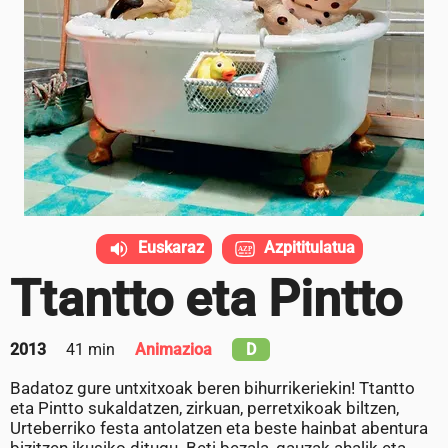
Euskaraz
Azpititulatua
Ttantto eta Pintto
2013
41 min
Animazioa
D
Badatoz gure untxitxoak beren bihurrikeriekin! Ttantto
eta Pintto sukaldatzen, zirkuan, perretxikoak biltzen,
Urteberriko festa antolatzen eta beste hainbat abentura