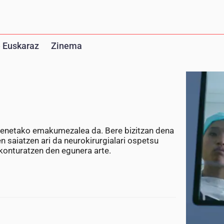
 Euskaraz
Zinema
 benetako emakumezalea da. Bere bizitzan dena
en saiatzen ari da neurokirurgialari ospetsu
konturatzen den egunera arte.