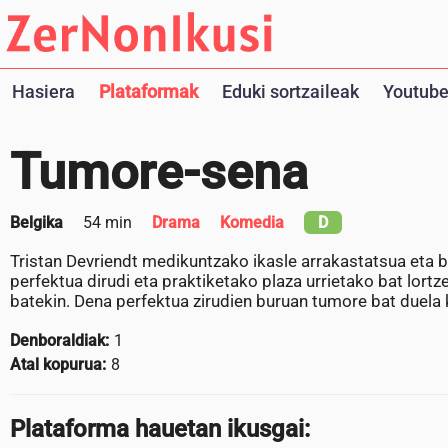
Hasiera
Plataformak
Eduki sortzaileak
Youtube
Tumore-sena
Belgika
54 min
Drama
Komedia
D
Tristan Devriendt medikuntzako ikasle arrakastatsua eta
perfektua dirudi eta praktiketako plaza urrietako bat lortz
batekin. Dena perfektua zirudien buruan tumore bat duela 
Denboraldiak:
1
Atal kopurua:
8
Plataforma hauetan ikusgai: