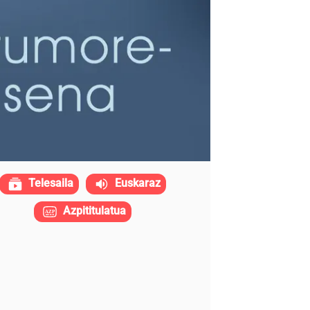
Telesaila
Euskaraz
Azpititulatua