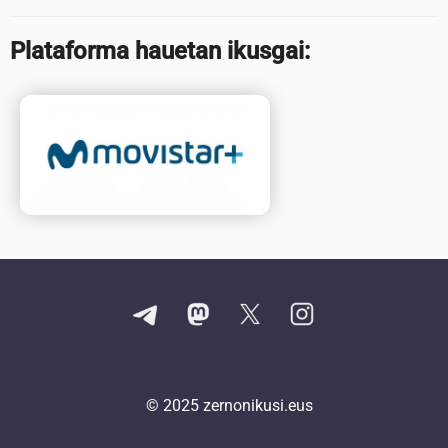
Plataforma hauetan ikusgai:
© 2025
zernonikusi.eus