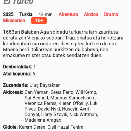
El Turco
2025
Turkia
42 min
Abentura
Akzioa
Drama
Miniseriea
16+
1683an Balaban Aga soldadu turkiarra larri zaurituta
geratu zen Vienako setioan. Traizionatua eta heriotzara
kondenatua izan ondoren, ihes egitea lortzen du eta
Moena herri italiarrean aurkitzen du babesa, non
emakume misteriotsu batek sendatzen duen.
Denboraldiak:
1
Atal kopurua:
6
Zuzendaria:
Uluç Bayraktar
Aktoreak:
Can Yaman, Greta Ferro, Will Kemp,
Sai Bennett, Magnus Samuelsson ,
Veronica Ferres, Kieran O'Reilly, Luk
Piyes, David Nykl, Hüseyin Avni
Danyal, Harry Szovik, Nick Wittman,
Madalena Aragão
Gidoia:
Kerem Deren, Çisil Hazal Tenim