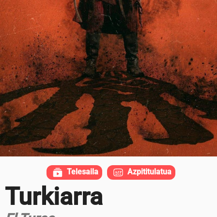
Telesaila
Azpititulatua
Turkiarra