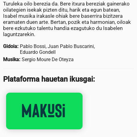
Turuleka oilo berezia da. Bere itxura bereziak gainerako
oilategien isekak pizten ditu, harik eta egun batean,
Isabel musika irakasle ohiak bere baserrira bizitzera
eramaten duen arte. Bertan, pozik eta harmonian, oiloak
bere ezkutuko talentu handia ezagutuko du Isabelen
laguntzarekin.
Gidoia:
Pablo Bossi, Juan Pablo Buscarini,
Eduardo Gondell
Musika:
Sergio Moure De Oteyza
Plataforma hauetan ikusgai: