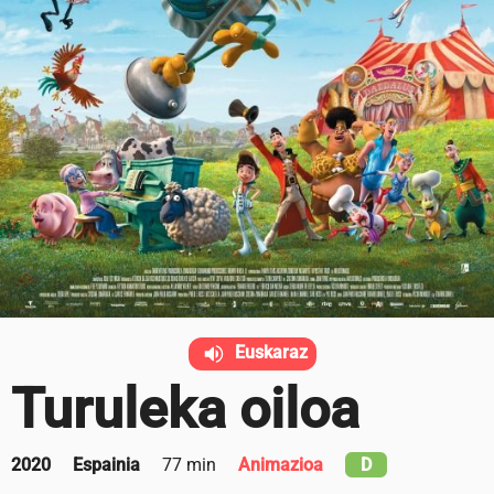
Euskaraz
Turuleka oiloa
2020
Espainia
77 min
Animazioa
D