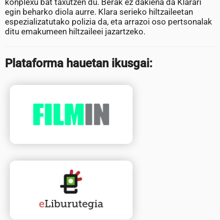
konplexu bat taxutzen du. Berak ez dakiena da Klarari
egin beharko diola aurre. Klara serieko hiltzaileetan
espezializatutako polizia da, eta arrazoi oso pertsonalak
ditu emakumeen hiltzaileei jazartzeko.
Plataforma hauetan ikusgai: