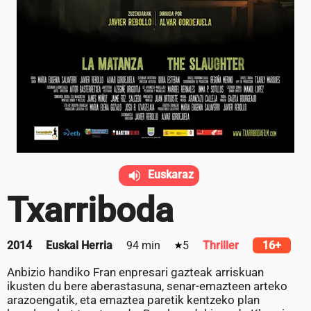
Euskaraz
Txarriboda
2014
Euskal Herria
94 min
5
Thriller
16+
Anbizio handiko Fran enpresari gazteak arriskuan
ikusten du bere aberastasuna, senar-emazteen arteko
arazoengatik, eta emaztea paretik kentzeko plan