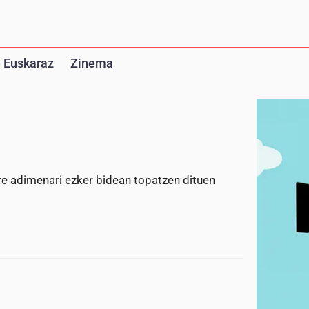
 Euskaraz
Zinema
bere adimenari ezker bidean topatzen dituen