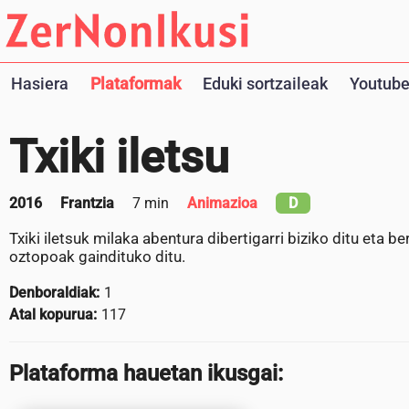
Hasiera
Plataformak
Eduki sortzaileak
Youtube
Txiki iletsu
2016
Frantzia
7 min
Animazioa
D
Txiki iletsuk milaka abentura dibertigarri biziko ditu eta 
oztopoak gaindituko ditu.
Denboraldiak:
1
Atal kopurua:
117
Plataforma hauetan ikusgai: