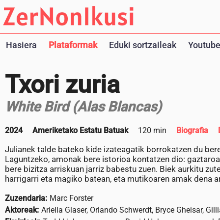
Hasiera
Plataformak
Eduki sortzaileak
Youtube
Txori zuria
White Bird (Alas Blancas)
2024
Ameriketako Estatu Batuak
120 min
Biografia
Julianek talde bateko kide izateagatik borrokatzen du bere
Laguntzeko, amonak bere istorioa kontatzen dio: gaztaroan
bere bizitza arriskuan jarriz babestu zuen. Biek aurkitu 
harrigarri eta magiko batean, eta mutikoaren amak dena a
Zuzendaria:
Marc Forster
Aktoreak:
Ariella Glaser, Orlando Schwerdt, Bryce Gheisar, Gil