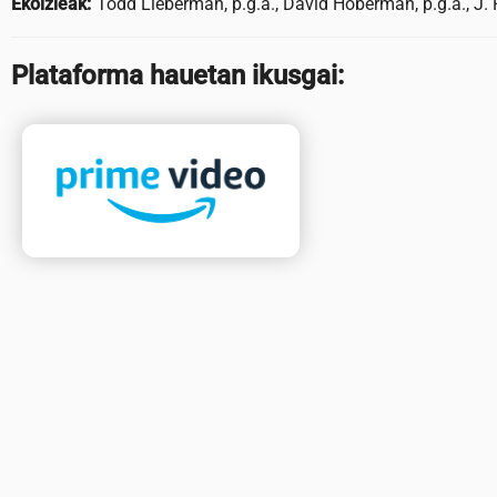
Ekoizleak:
Todd Lieberman, p.g.a., David Hoberman, p.g.a., J. 
Plataforma hauetan ikusgai: