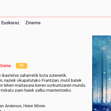
 Euskaraz
Zinema
Drama
7+
 ikastetxe zaharretik bota zutenetik.
, naziek okupatutako Frantzian, mutil batek
zuten lehen maitasuna beren sorkuntzaren mundu
rriskatu zuen haiek salbu mantentzeko.
lian Anderson, Helen Mirren