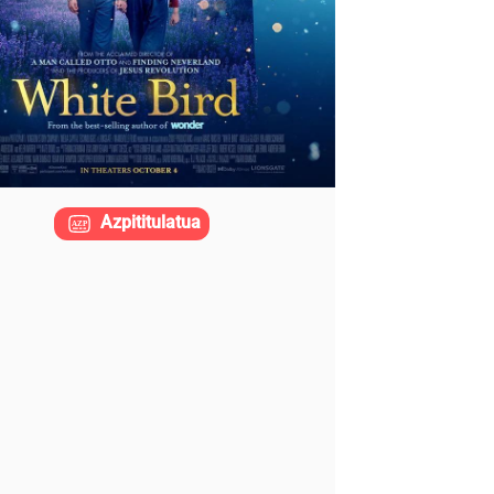
Azpititulatua