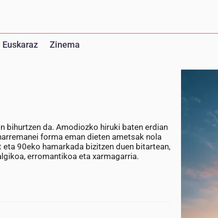
 Euskaraz
Zinema
n bihurtzen da. Amodiozko hiruki baten erdian
o harremanei forma eman dieten ametsak nola
t eta 90eko hamarkada bizitzen duen bitartean,
algikoa, erromantikoa eta xarmagarria.