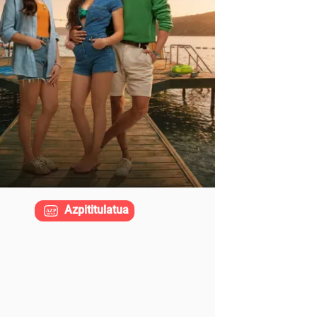
Azpititulatua