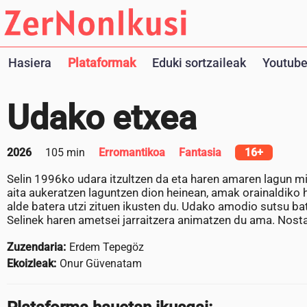
Hasiera
Plataformak
Eduki sortzaileak
Youtube
Udako etxea
2026
105 min
Erromantikoa
Fantasia
16+
Selin 1996ko udara itzultzen da eta haren amaren lagun mi
aita aukeratzen laguntzen dion heinean, amak orainaldik
alde batera utzi zituen ikusten du. Udako amodio sutsu ba
Selinek haren ametsei jarraitzera animatzen du ama. Nost
Zuzendaria:
Erdem Tepegöz
Ekoizleak:
Onur Güvenatam