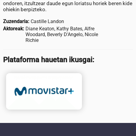
ondoren, itzultzear daude egun loriatsu horiek beren kide
ohiekin berpizteko.
Zuzendaria:
Castille Landon
Aktoreak:
Diane Keaton, Kathy Bates, Alfre
Woodard, Beverly D'Angelo, Nicole
Richie
Plataforma hauetan ikusgai: