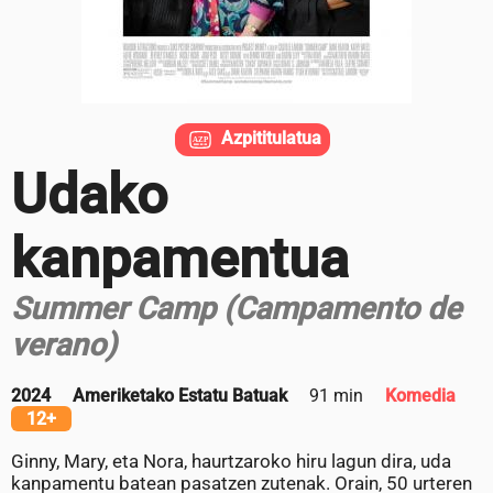
Azpititulatua
Udako
kanpamentua
Summer Camp (Campamento de
verano)
2024
Ameriketako Estatu Batuak
91 min
Komedia
12+
Ginny, Mary, eta Nora, haurtzaroko hiru lagun dira, uda
kanpamentu batean pasatzen zutenak. Orain, 50 urteren