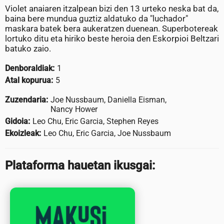
Violet anaiaren itzalpean bizi den 13 urteko neska bat da,
baina bere mundua guztiz aldatuko da "luchador"
maskara batek bera aukeratzen duenean. Superbotereak
lortuko ditu eta hiriko beste heroia den Eskorpioi Beltzari
batuko zaio.
Denboraldiak:
1
Atal kopurua:
5
Zuzendaria:
Joe Nussbaum, Daniella Eisman,
Nancy Hower
Gidoia:
Leo Chu, Eric Garcia, Stephen Reyes
Ekoizleak:
Leo Chu, Eric Garcia, Joe Nussbaum
Plataforma hauetan ikusgai: