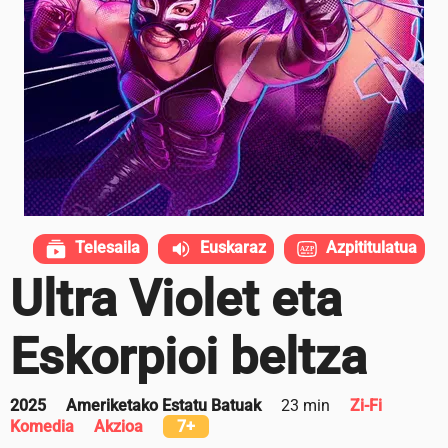
Telesaila
Euskaraz
Azpititulatua
Ultra Violet eta
Eskorpioi beltza
2025
Ameriketako Estatu Batuak
23 min
Zi-Fi
Komedia
Akzioa
7+