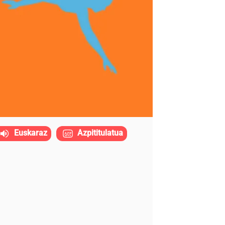
Euskaraz
Azpititulatua