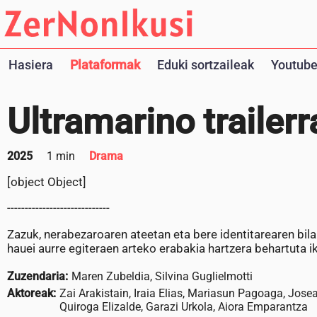
Hasiera
Plataformak
Eduki sortzaileak
Youtube
Ultramarino trailerr
2025
1 min
Drama
[object Object]
-----------------------------
Zazuk, nerabezaroaren ateetan eta bere identitarearen bil
hauei aurre egiteraen arteko erabakia hartzera behartuta i
Zuzendaria:
Maren Zubeldia, Silvina Guglielmotti
Aktoreak:
Zai Arakistain, Iraia Elias, Mariasun Pagoaga, Jos
Quiroga Elizalde, Garazi Urkola, Aiora Emparantza