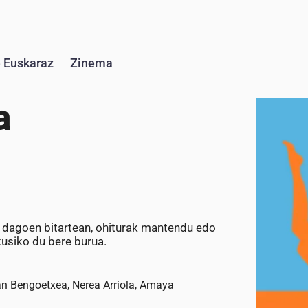
 Euskaraz
Zinema
a
a dagoen bitartean, ohiturak mantendu edo
kusiko du bere burua.
ean Bengoetxea, Nerea Arriola, Amaya