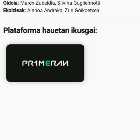
Gidoia:
Maren Zubeldia, Silvina Guglielmotti
Ekoizleak:
Ainhoa Andraka, Zuri Goikoetxea
Plataforma hauetan ikusgai: