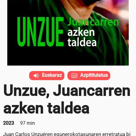
Euskaraz
Azpititulatua
Unzue, Juancarren
azken taldea
2023
97 min
Juan Carlos Unzuéren egunerokotasunaren erretratua bi