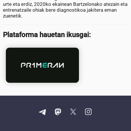
urte eta erdiz, 2020ko ekainean Bartzelonako atezain eta
entrenatzaile ohiak bere diagnostikoa jakitera eman
zuenetik.
Plataforma hauetan ikusgai: