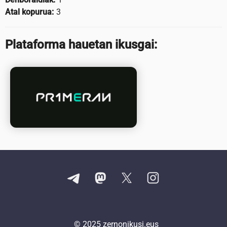
Atal kopurua:
3
Plataforma hauetan ikusgai:
© 2025
zernonikusi.eus