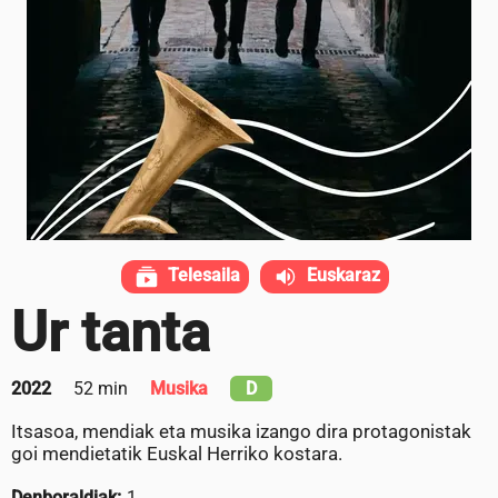
Telesaila
Euskaraz
Ur tanta
2022
52 min
Musika
D
Itsasoa, mendiak eta musika izango dira protagonistak
goi mendietatik Euskal Herriko kostara.
Denboraldiak:
1