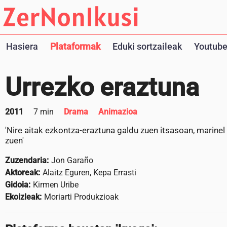
Hasiera
Plataformak
Eduki sortzaileak
Youtube
Urrezko eraztuna
2011
7 min
Drama
Animazioa
'Nire aitak ezkontza-eraztuna galdu zuen itsasoan, marinel
zuen'
Zuzendaria:
Jon Garaño
Aktoreak:
Alaitz Eguren, Kepa Errasti
Gidoia:
Kirmen Uribe
Ekoizleak:
Moriarti Produkzioak