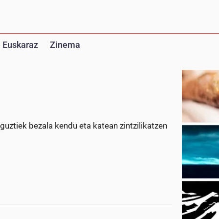
 Euskaraz
Zinema
 guztiek bezala kendu eta katean zintzilikatzen