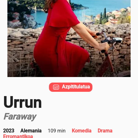
Azpititulatua
Urrun
Faraway
2023
Alemania
109 min
Komedia
Drama
Erromantikoa