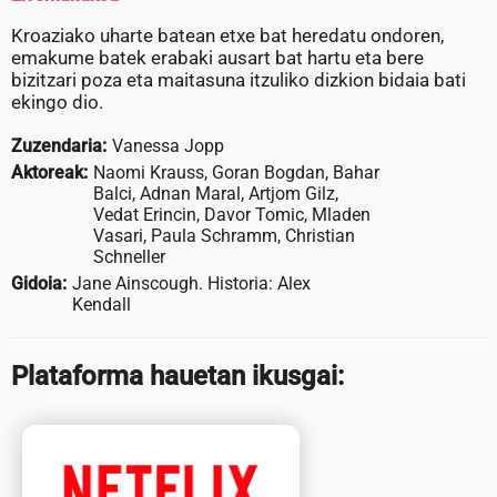
Kroaziako uharte batean etxe bat heredatu ondoren,
emakume batek erabaki ausart bat hartu eta bere
bizitzari poza eta maitasuna itzuliko dizkion bidaia bati
ekingo dio.
Zuzendaria:
Vanessa Jopp
Aktoreak:
Naomi Krauss, Goran Bogdan, Bahar
Balci, Adnan Maral, Artjom Gilz,
Vedat Erincin, Davor Tomic, Mladen
Vasari, Paula Schramm, Christian
Schneller
Gidoia:
Jane Ainscough. Historia: Alex
Kendall
Plataforma hauetan ikusgai: