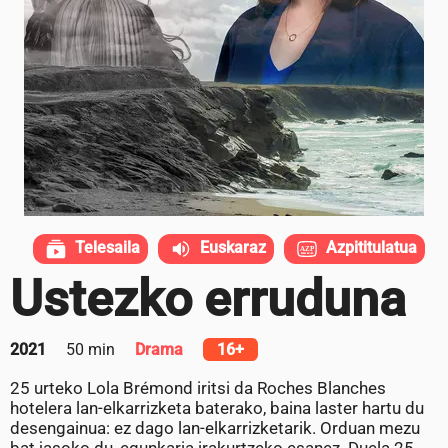
Telesaila
Euskaraz
Azpititulatua
Ustezko erruduna
2021
50 min
Drama
16+
25 urteko Lola Brémond iritsi da Roches Blanches
hotelera lan-elkarrizketa baterako, baina laster hartu du
desengainua: ez dago lan-elkarrizketarik. Orduan mezu