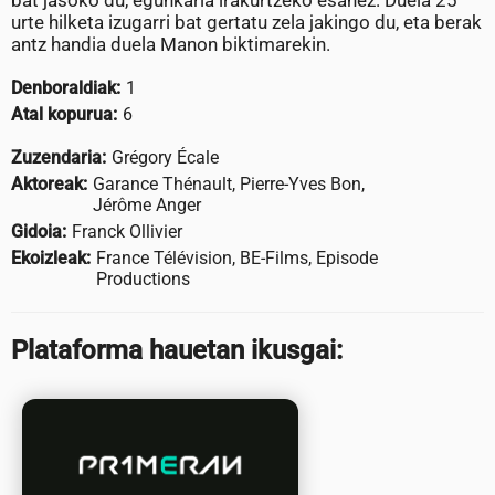
bat jasoko du, egunkaria irakurtzeko esanez. Duela 25
urte hilketa izugarri bat gertatu zela jakingo du, eta berak
antz handia duela Manon biktimarekin.
Denboraldiak:
1
Atal kopurua:
6
Zuzendaria:
Grégory Écale
Aktoreak:
Garance Thénault, Pierre-Yves Bon,
Jérôme Anger
Gidoia:
Franck Ollivier
Ekoizleak:
France Télévision, BE-Films, Episode
Productions
Plataforma hauetan ikusgai: