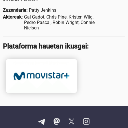
Zuzendaria:
Patty Jenkins
Aktoreak:
Gal Gadot, Chris Pine, Kristen Wiig,
Pedro Pascal, Robin Wright, Connie
Nielsen
Plataforma hauetan ikusgai: