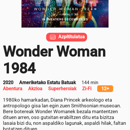
Azpititulatua
Wonder Woman
1984
2020
Ameriketako Estatu Batuak
144 min
Abentura
Akzioa
Superheroiak
Zi-Fi
12+
1980ko hamarkadan, Diana Princek arkeologo eta
antropologo gisa lan egin zuen Smithsonian museoan.
Bere botereak Wonder Womanek bezala mantentzen
dituen arren, oso gutxitan erabiltzen ditu eta bizitza
lasaia bizi du, non aspaldiko lagunak, aspaldi hilak, faltan
botatzen dituen.