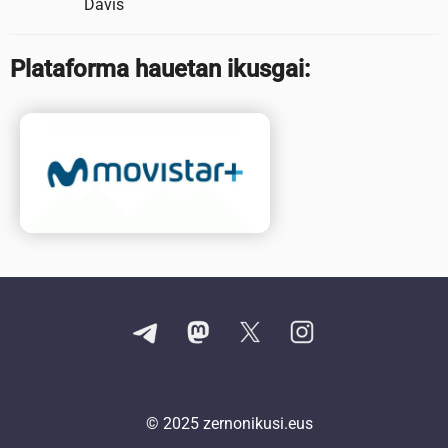
Davis
Plataforma hauetan ikusgai:
© 2025
zernonikusi.eus