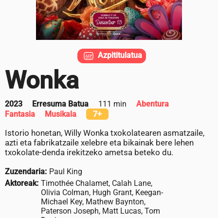
Azpititulatua
Wonka
2023
Erresuma Batua
111 min
Abentura
Fantasia
Musikala
7+
Istorio honetan, Willy Wonka txokolatearen asmatzaile,
azti eta fabrikatzaile xelebre eta bikainak bere lehen
txokolate-denda irekitzeko ametsa beteko du.
Zuzendaria:
Paul King
Aktoreak:
Timothée Chalamet, Calah Lane,
Olivia Colman, Hugh Grant, Keegan-
Michael Key, Mathew Baynton,
Paterson Joseph, Matt Lucas, Tom