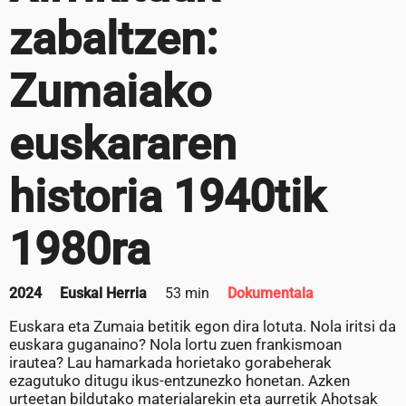
zabaltzen:
Zumaiako
euskararen
historia 1940tik
1980ra
2024
Euskal Herria
53 min
Dokumentala
Euskara eta Zumaia betitik egon dira lotuta. Nola iritsi da
euskara guganaino? Nola lortu zuen frankismoan
irautea? Lau hamarkada horietako gorabeherak
ezagutuko ditugu ikus-entzunezko honetan. Azken
urteetan bildutako materialarekin eta aurretik Ahotsak