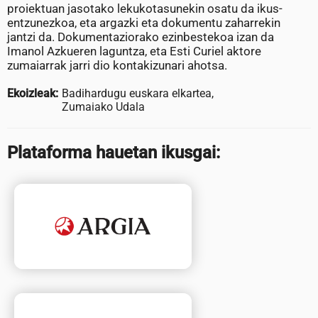
proiektuan jasotako lekukotasunekin osatu da ikus-
entzunezkoa, eta argazki eta dokumentu zaharrekin
jantzi da. Dokumentaziorako ezinbestekoa izan da
Imanol Azkueren laguntza, eta Esti Curiel aktore
zumaiarrak jarri dio kontakizunari ahotsa.
Ekoizleak:
Badihardugu euskara elkartea,
Zumaiako Udala
Plataforma hauetan ikusgai: