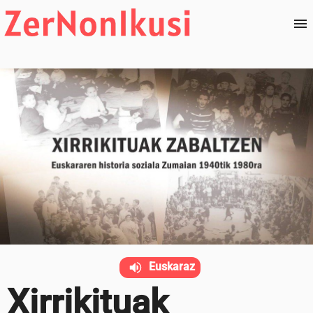
Euskaraz
Xirrikituak