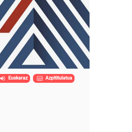
Euskaraz
Azpititulatua