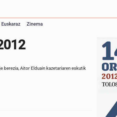
 Euskaraz
Zinema
2012
 berezia, Aitor Elduain kazetariaren eskutik