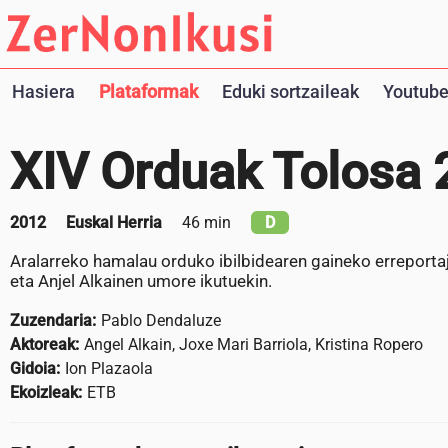
Hasiera
Plataformak
Eduki sortzaileak
Youtube
XIV Orduak Tolosa 
2012
Euskal Herria
46 min
D
Aralarreko hamalau orduko ibilbidearen gaineko erreportaje
eta Anjel Alkainen umore ikutuekin.
Zuzendaria:
Pablo Dendaluze
Aktoreak:
Angel Alkain, Joxe Mari Barriola, Kristina Ropero
Gidoia:
Ion Plazaola
Ekoizleak:
ETB