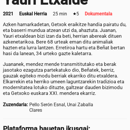
2021
Euskal Herria
25 min
5
Dokumentala
Azken hamarkadetan, Getxok eraikitze handia pairatu du,
eta baserri mundua atzean utzi da, ahaztuta. Juanan,
Yauri etxaldean bizi izan da beti, herrian abereak dituen
azkenetarikoa. Bere 68 urteak eman ditu animaliak
hazten eta lurra lantzen. Erretiroa hartu eta Beñat bertan
hasi da lanean, 34 urteko gazte kaletarra.
Juananek, mendez mende transmititutako eta berak
jasotako ezagutza partekatuko dio, Beñatek, berriz,
gauzak egiteko modu berriak ekarriko ditu etxaldera.
Elkarrekin eta herriko umeen laguntzarekin tradizioa eta
modernitatea lotuko dituzte, galtzear dauden bizimodu
eta Getxoko euskara XXI. mendera ekarriz.
Zuzendaria:
Pello Serón Esnal, Unai Zaballa
Clares
Plataforma hauetan ikusgai: