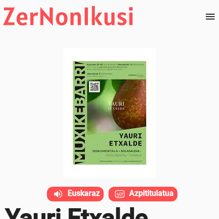
Euskaraz
Azpititulatua
Yauri Etxalde