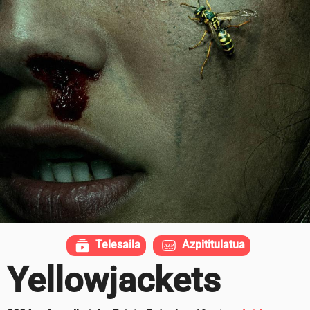
Telesaila
Azpititulatua
Yellowjackets