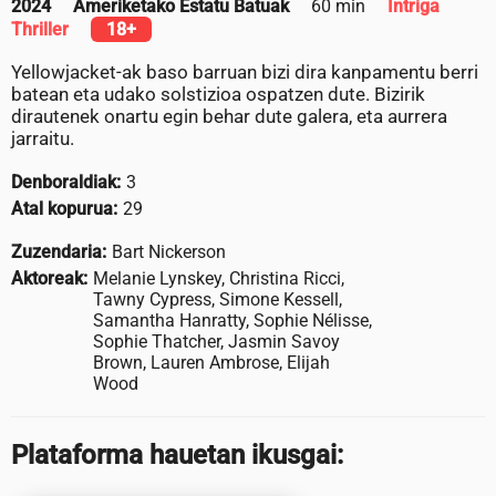
2024
Ameriketako Estatu Batuak
60 min
Intriga
Thriller
18+
Yellowjacket-ak baso barruan bizi dira kanpamentu berri
batean eta udako solstizioa ospatzen dute. Bizirik
dirautenek onartu egin behar dute galera, eta aurrera
jarraitu.
Denboraldiak:
3
Atal kopurua:
29
Zuzendaria:
Bart Nickerson
Aktoreak:
Melanie Lynskey, Christina Ricci,
Tawny Cypress, Simone Kessell,
Samantha Hanratty, Sophie Nélisse,
Sophie Thatcher, Jasmin Savoy
Brown, Lauren Ambrose, Elijah
Wood
Plataforma hauetan ikusgai: