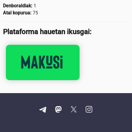
Denboraldiak:
1
Atal kopurua:
75
Plataforma hauetan ikusgai: