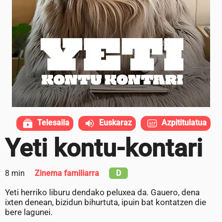
Telesaila
Euskaraz
Azpititulatua
Yeti kontu-kontari
8 min
Zinema familiarra
D
Yeti herriko liburu dendako peluxea da. Gauero, dena
ixten denean, bizidun bihurtuta, ipuin bat kontatzen die
bere lagunei.