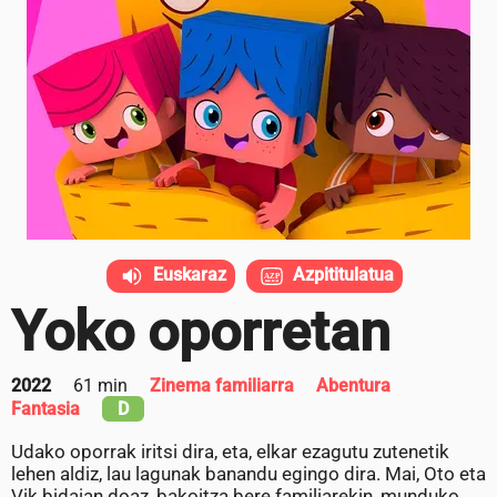
Euskaraz
Azpititulatua
Yoko oporretan
2022
61 min
Zinema familiarra
Abentura
Fantasia
D
Udako oporrak iritsi dira, eta, elkar ezagutu zutenetik
lehen aldiz, lau lagunak banandu egingo dira. Mai, Oto eta
Vik bidaian doaz, bakoitza bere familiarekin, munduko