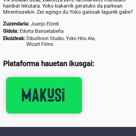
hainbat lekutara. Yoko bakarrik geratuko da parkean
Mirentxurekin. Zer egingo du Yoko gaixoak lagunik gabe?
Zuzendaria:
Juanjo Elordi
Gidoia:
Edorta Barruetabeña
Ekoizleak:
Dibulitoon Studio, Yoko Hiru Aie,
Wizart Films
Plataforma hauetan ikusgai: