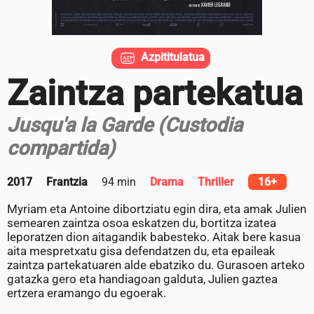
Azpititulatua
Zaintza partekatua
Jusqu'a la Garde (Custodia
compartida)
2017
Frantzia
94 min
Drama
Thriller
16+
Myriam eta Antoine dibortziatu egin dira, eta amak Julien
semearen zaintza osoa eskatzen du, bortitza izatea
leporatzen dion aitagandik babesteko. Aitak bere kasua
aita mespretxatu gisa defendatzen du, eta epaileak
zaintza partekatuaren alde ebatziko du. Gurasoen arteko
gatazka gero eta handiagoan galduta, Julien gaztea
ertzera eramango du egoerak.