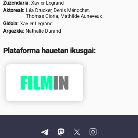
Zuzendaria:
Xavier Legrand
Aktoreak:
Léa Drucker, Denis Ménochet,
Thomas Gioria, Mathilde Auneveux
Gidoia:
Xavier Legrand
Argazkia:
Nathalie Durand
Plataforma hauetan ikusgai: