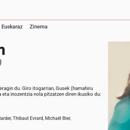
 Euskaraz
Zinema
n
)
eragin du. Giro itogarrian, Gusek (hamahiru
 eta inozentzia nola pitzatzen diren ikusiko du:
rder, Thibaut Evrard, Michaël Bier,