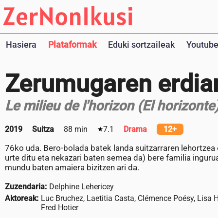
Hasiera
Plataformak
Eduki sortzaileak
Youtube
Zerumugaren erdia
Le milieu de l'horizon (El horizonte
2019
Suitza
88 min
7.1
Drama
12+
76ko uda. Bero-bolada batek landa suitzarraren lehortzea 
urte ditu eta nekazari baten semea da) bere familia ingurua
mundu baten amaiera bizitzen ari da.
Zuzendaria:
Delphine Lehericey
Aktoreak:
Luc Bruchez, Laetitia Casta, Clémence Poésy, Lisa Ha
Fred Hotier