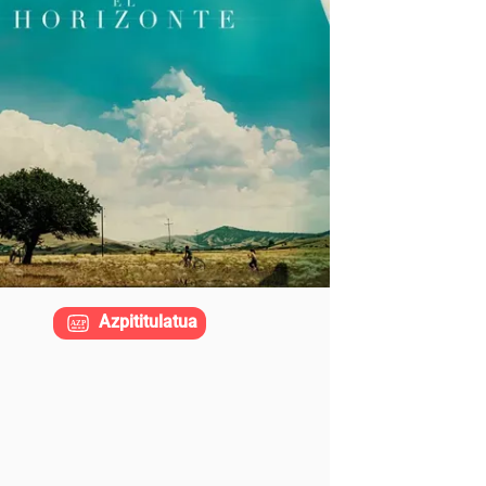
Azpititulatua