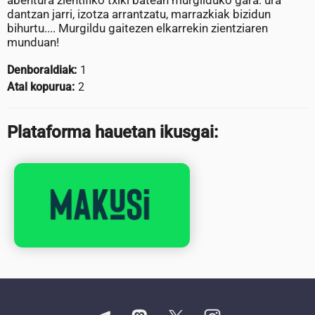
abentura zientifiko txiki batean murgilduko gara: ura
dantzan jarri, izotza arrantzatu, marrazkiak bizidun
bihurtu.... Murgildu gaitezen elkarrekin zientziaren
munduan!
Denboraldiak:
1
Atal kopurua:
2
Plataforma hauetan ikusgai: