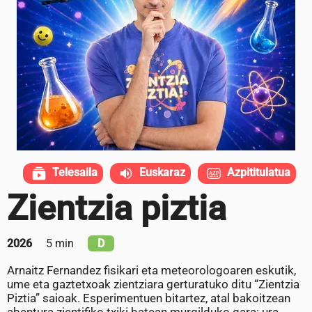
Telesaila
Euskaraz
Azpititulatua
Zientzia piztia
2026
5 min
D
Arnaitz Fernandez fisikari eta meteorologoaren eskutik,
ume eta gaztetxoak zientziara gerturatuko ditu “Zientzia
Piztia” saioak. Esperimentuen bitartez, atal bakoitzean