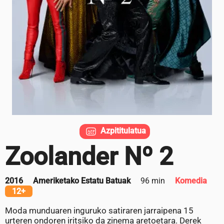
Azpititulatua
Zoolander Nº 2
2016
Ameriketako Estatu Batuak
96 min
Komedia
12+
Moda munduaren inguruko satiraren jarraipena 15
urteren ondoren iritsiko da zinema aretoetara. Derek