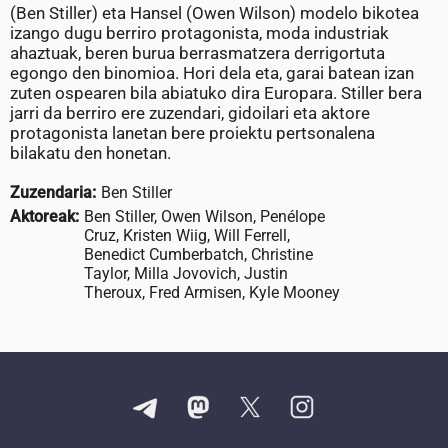
(Ben Stiller) eta Hansel (Owen Wilson) modelo bikotea
izango dugu berriro protagonista, moda industriak
ahaztuak, beren burua berrasmatzera derrigortuta
egongo den binomioa. Hori dela eta, garai batean izan
zuten ospearen bila abiatuko dira Europara. Stiller bera
jarri da berriro ere zuzendari, gidoilari eta aktore
protagonista lanetan bere proiektu pertsonalena
bilakatu den honetan.
Zuzendaria:
Ben Stiller
Aktoreak:
Ben Stiller, Owen Wilson, Penélope
Cruz, Kristen Wiig, Will Ferrell,
Benedict Cumberbatch, Christine
Taylor, Milla Jovovich, Justin
Theroux, Fred Armisen, Kyle Mooney