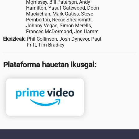
Morrissey, Bill Paterson, Andy
Hamilton, Yusuf Gatewood, Doon
Mackichan, Mark Gatiss, Steve
Pemberton, Reece Shearsmith,
Johnny Vegas, Simon Merells,
Frances McDormand, Jon Hamm
Ekoizleak:
Phil Collinson, Josh Dynevor, Paul
Frift, Tim Bradley
Plataforma hauetan ikusgai: