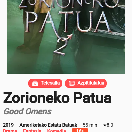
Telesaila
Azpititulatua
Zorioneko Patua
Good Omens
2019
Ameriketako Estatu Batuak
55 min
8.0
Drama
Fantasia
Komedia
16+