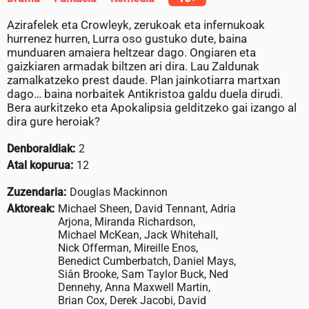
Azirafelek eta Crowleyk, zerukoak eta infernukoak
hurrenez hurren, Lurra oso gustuko dute, baina
munduaren amaiera heltzear dago. Ongiaren eta
gaizkiaren armadak biltzen ari dira. Lau Zaldunak
zamalkatzeko prest daude. Plan jainkotiarra martxan
dago… baina norbaitek Antikristoa galdu duela dirudi.
Bera aurkitzeko eta Apokalipsia gelditzeko gai izango al
dira gure heroiak?
Denboraldiak:
2
Atal kopurua:
12
Zuzendaria:
Douglas Mackinnon
Aktoreak:
Michael Sheen, David Tennant, Adria
Arjona, Miranda Richardson,
Michael McKean, Jack Whitehall,
Nick Offerman, Mireille Enos,
Benedict Cumberbatch, Daniel Mays,
Siân Brooke, Sam Taylor Buck, Ned
Dennehy, Anna Maxwell Martin,
Brian Cox, Derek Jacobi, David