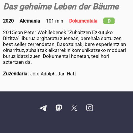
Das geheime Leben der Bäume
2020
Alemania
101 min
Dokumentala
D
2015ean Peter Wohllebenek “Zuhaitzen Ezkutuko
Bizitza” liburua argitaratu zuenean, berehala sartu zen
best seller zerrendetan. Basozainak, bere esperientzian
oinarrituz, zuhaitzak elkarrekin komunikatzeko moduari
buruz idatzi zuen. Dokumental honetan, tesi hori
aztertzen da.
Zuzendaria:
Jörg Adolph, Jan Haft