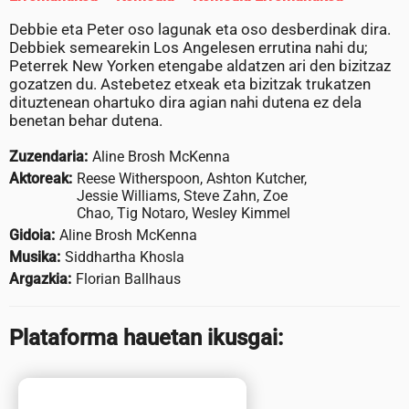
Debbie eta Peter oso lagunak eta oso desberdinak dira.
Debbiek semearekin Los Angelesen errutina nahi du;
Peterrek New Yorken etengabe aldatzen ari den bizitzaz
gozatzen du. Astebetez etxeak eta bizitzak trukatzen
dituztenean ohartuko dira agian nahi dutena ez dela
benetan behar dutena.
Zuzendaria:
Aline Brosh McKenna
Aktoreak:
Reese Witherspoon, Ashton Kutcher,
Jessie Williams, Steve Zahn, Zoe
Chao, Tig Notaro, Wesley Kimmel
Gidoia:
Aline Brosh McKenna
Musika:
Siddhartha Khosla
Argazkia:
Florian Ballhaus
Plataforma hauetan ikusgai: