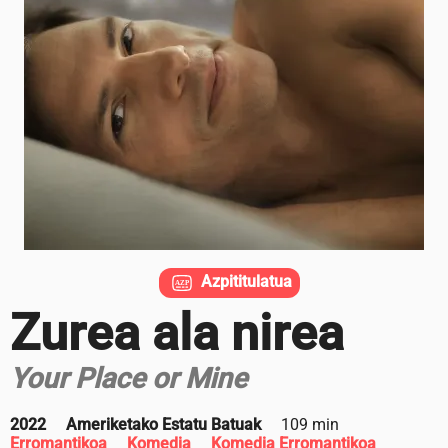
Azpititulatua
Zurea ala nirea
Your Place or Mine
2022
Ameriketako Estatu Batuak
109 min
Erromantikoa
Komedia
Komedia Erromantikoa