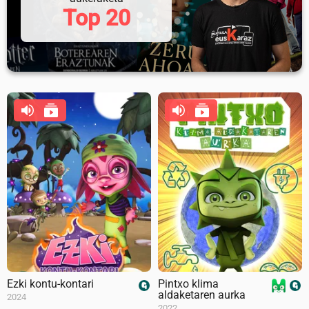
Top 20
Ezki kontu-kontari
Pintxo klima
aldaketaren aurka
2024
2022