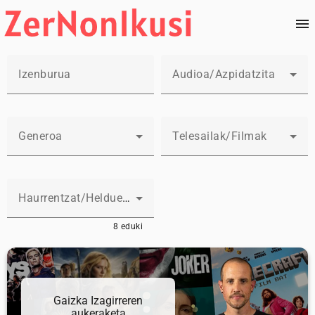
Audioa/Azpidatzita
Generoa
Telesailak/Filmak
Haurrentzat/Helduentzat
8 eduki
Gaizka Izagirreren
aukeraketa