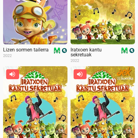
Lizen sormen tailerra
Iratxoen kantu
sekretuak
2022
2022