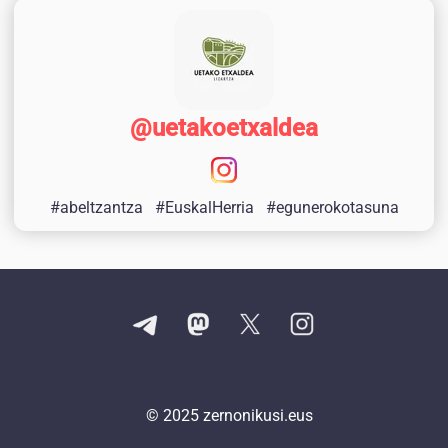
@uetakoetxaldea
#abeltzantza
#EuskalHerria
#egunerokotasuna
© 2025
zernonikusi.eus