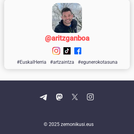
@aritzganboa
#EuskalHerria
#artzaintza
#egunerokotasuna
© 2025
zernonikusi.eus