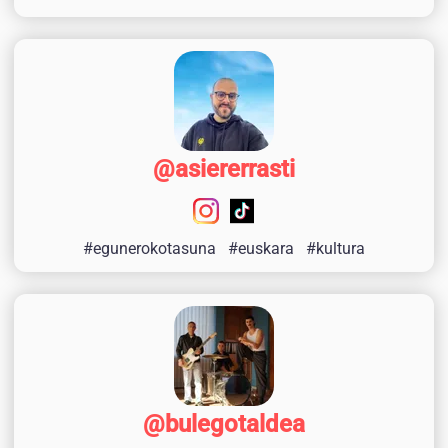
@asiererrasti
#egunerokotasuna
#euskara
#kultura
@bulegotaldea