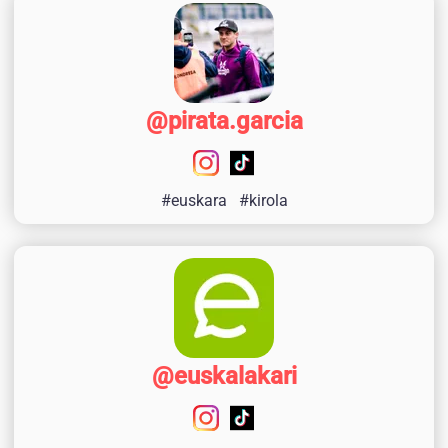
@pirata.garcia
#euskara
#kirola
@euskalakari