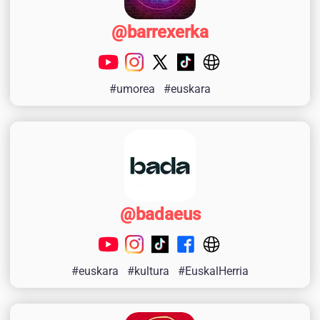
@barrexerka
#umorea
#euskara
@badaeus
#euskara
#kultura
#EuskalHerria