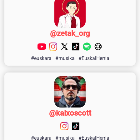
@zetak_org
#euskara
#musika
#EuskalHerria
@kaixoscott
#euskara
#musika
#EuskalHerria