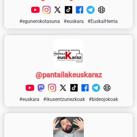
#egunerokotasuna
#euskara
#EuskalHerria
@pantailakeuskaraz
#euskara
#ikusentzunezkoak
#bideojokoak