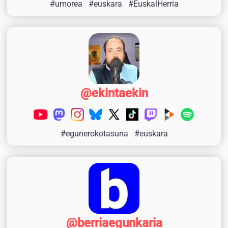
#umorea
#euskara
#EuskalHerria
@ekintaekin
#egunerokotasuna
#euskara
@berriaegunkaria