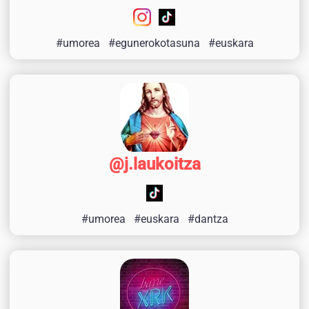
#umorea
#egunerokotasuna
#euskara
@j.laukoitza
#umorea
#euskara
#dantza