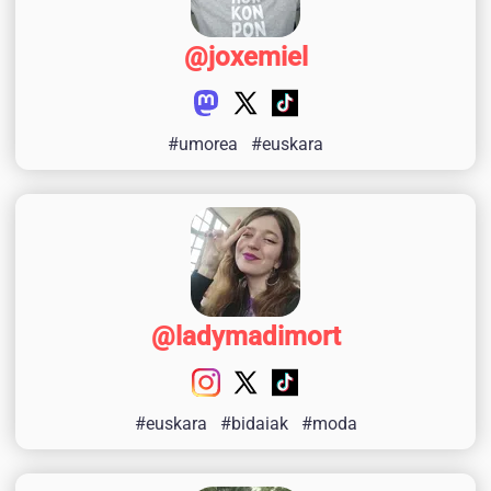
@joxemiel
#umorea
#euskara
@ladymadimort
#euskara
#bidaiak
#moda