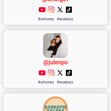
#umorea
#euskara
@julenpo
#umorea
#euskara