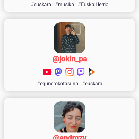
#euskara
#musika
#EuskalHerria
@jokin_pa
#egunerokotasuna
#euskara
@andrgzv