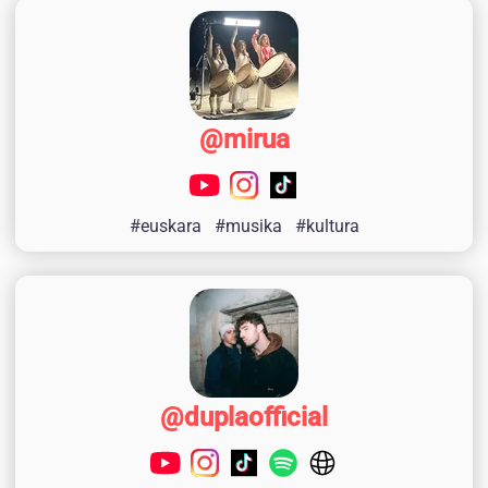
@mirua
#euskara
#musika
#kultura
@duplaofficial