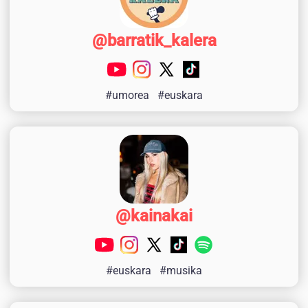
@barratik_kalera
#umorea
#euskara
@kainakai
#euskara
#musika