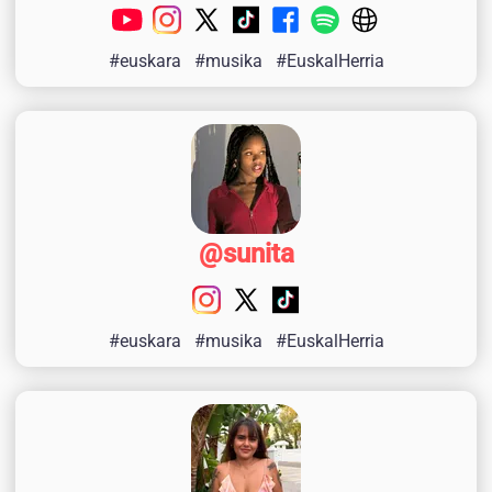
#euskara
#musika
#EuskalHerria
@sunita
#euskara
#musika
#EuskalHerria