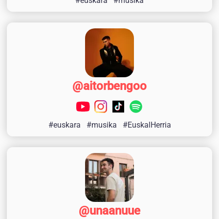
#euskara
#musika
@aitorbengoo
#euskara
#musika
#EuskalHerria
@unaanuue