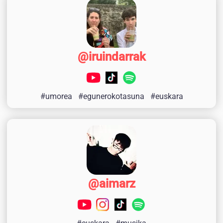
@iruindarrak
#umorea
#egunerokotasuna
#euskara
@aimarz