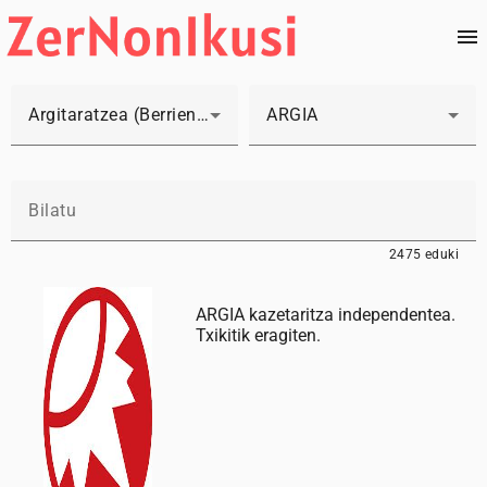
Argitaratzea (Berrienak lehenengo)
ARGIA
2475 eduki
ARGIA kazetaritza independentea.
Txikitik eragiten.