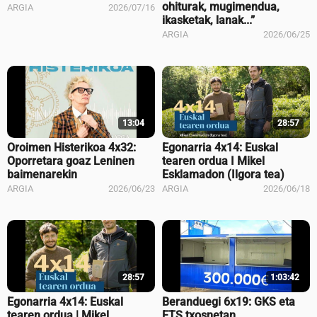
ohiturak, mugimendua,
ARGIA
2026/07/16
ikasketak, lanak...”
ARGIA
2026/06/25
13:04
28:57
Oroimen Histerikoa 4x32:
Egonarria 4x14: Euskal
Oporretara goaz Leninen
tearen ordua I Mikel
baimenarekin
Esklamadon (Ilgora tea)
ARGIA
2026/06/23
ARGIA
2026/06/18
28:57
1:03:42
Egonarria 4x14: Euskal
Beranduegi 6x19: GKS eta
tearen ordua | Mikel
ETS txosnetan