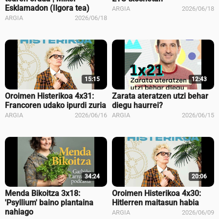
Esklamadon (Ilgora tea)
ARGIA
2026/06/18
ARGIA
2026/06/18
15:15
12:43
Oroimen Histerikoa 4x31:
Zarata ateratzen utzi behar
Francoren udako ipurdi zuria
diegu haurrei?
ARGIA
2026/06/16
ARGIA
2026/06/15
34:24
20:06
Menda Bikoitza 3x18:
Oroimen Histerikoa 4x30:
'Psyllium' baino plantaina
Hitlerren maitasun habia
nahiago
ARGIA
2026/06/09