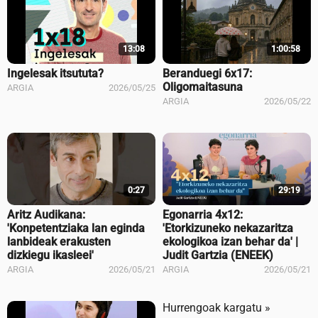
13:08
1:00:58
Ingelesak itsututa?
Beranduegi 6x17:
Oligomaitasuna
ARGIA
2026/05/25
ARGIA
2026/05/22
0:27
29:19
Aritz Audikana:
Egonarria 4x12:
'Konpetentziaka lan eginda
'Etorkizuneko nekazaritza
lanbideak erakusten
ekologikoa izan behar da' |
dizkiegu ikasleei'
Judit Gartzia (ENEEK)
ARGIA
2026/05/21
ARGIA
2026/05/21
Hurrengoak kargatu »