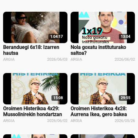
1:04:17
13:04
Beranduegi 6x18: Izarren
Nola goxatu instituturako
hautsa
saltoa?
ARGIA
2026/06/03
ARGIA
2026/06/02
15:08
29:55
Oroimen Histerikoa 4x29:
Oroimen Histerikoa 4x28:
Mussolinirekin hondartzan
Aurrena Ikea, gero bakea
ARGIA
2026/06/02
ARGIA
2026/05/26