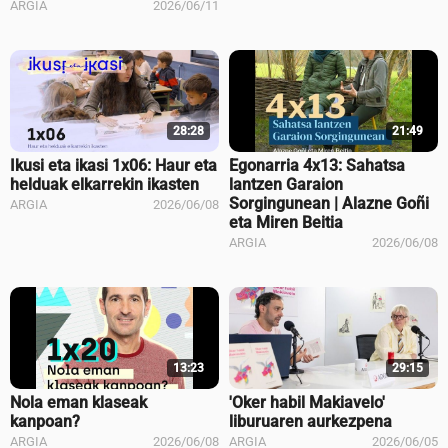
ARGIA
2026/06/11
28:28
21:49
Ikusi eta ikasi 1x06: Haur eta
Egonarria 4x13: Sahatsa
helduak elkarrekin ikasten
lantzen Garaion
Sorgingunean | Alazne Goñi
ARGIA
2026/06/08
eta Miren Beitia
ARGIA
2026/06/08
13:23
29:15
Nola eman klaseak
'Oker habil Makiavelo'
kanpoan?
liburuaren aurkezpena
ARGIA
2026/06/08
ARGIA
2026/06/05