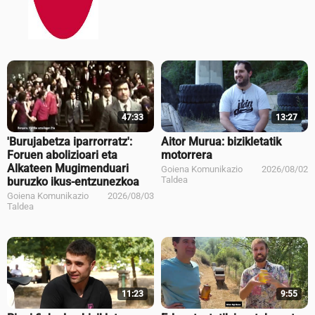
47:33
13:27
'Burujabetza iparrorratz':
Aitor Murua: bizikletatik
Foruen abolizioari eta
motorrera
Alkateen Mugimenduari
Goiena Komunikazio
2026/08/02
Taldea
buruzko ikus-entzunezkoa
Goiena Komunikazio
2026/08/03
Taldea
11:23
9:55