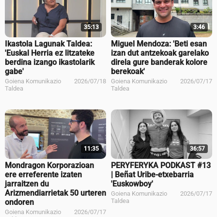
35:13
3:46
Ikastola Lagunak Taldea:
Miguel Mendoza: 'Beti esan
'Euskal Herria ez litzateke
izan dut antzekoak garelako
berdina izango ikastolarik
direla gure banderak kolore
gabe'
berekoak'
Goiena Komunikazio
2026/07/18
Goiena Komunikazio
2026/07/17
Taldea
Taldea
11:35
36:57
Mondragon Korporazioan
PERYFERYKA PODKAST #13
ere erreferente izaten
| Beñat Uribe-etxebarria
jarraitzen du
'Euskowboy'
Arizmendiarrietak 50 urteren
Goiena Komunikazio
2026/07/17
Taldea
ondoren
Goiena Komunikazio
2026/07/17