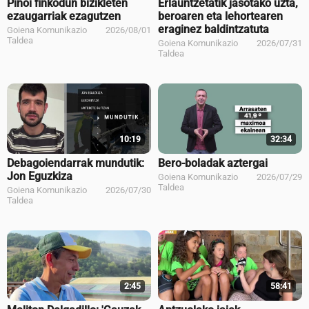
Pinoi finkodun bizikleten
Erlauntzetatik jasotako uzta,
ezaugarriak ezagutzen
beroaren eta lehortearen
eraginez baldintzatuta
Goiena Komunikazio
2026/08/01
Taldea
Goiena Komunikazio
2026/07/31
Taldea
10:19
32:34
Debagoiendarrak mundutik:
Bero-boladak aztergai
Jon Eguzkiza
Goiena Komunikazio
2026/07/29
Taldea
Goiena Komunikazio
2026/07/30
Taldea
2:45
58:41