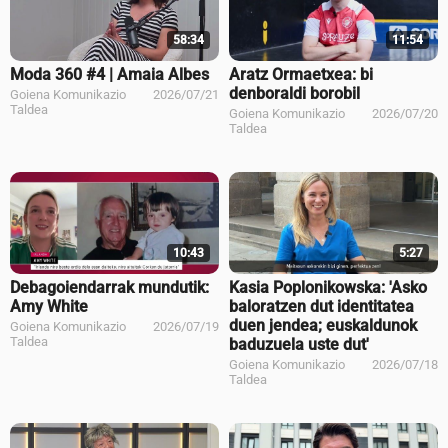
58:34
11:54
Moda 360 #4 | Amaia Albes
Aratz Ormaetxea: bi
denboraldi borobil
Goiena Komunikazio
2026/07/21
Taldea
Goiena Komunikazio
2026/07/20
Taldea
10:43
5:27
Debagoiendarrak mundutik:
Kasia Poplonikowska: 'Asko
Amy White
baloratzen dut identitatea
duen jendea; euskaldunok
Goiena Komunikazio
2026/07/19
Taldea
baduzuela uste dut'
Goiena Komunikazio
2026/07/18
Taldea