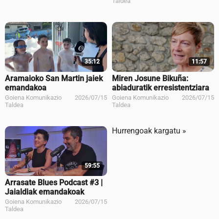
Taldea
35:12
11:57
Aramaioko San Martin jaiek
Miren Josune Bikuña:
emandakoa
abiaduratik erresistentziara
Goiena Komunikazio
2026/07/15
Goiena Komunikazio
2026/07/15
Taldea
Taldea
Hurrengoak kargatu »
59:55
Arrasate Blues Podcast #3 |
Jaialdiak emandakoak
Goiena Komunikazio
2026/07/15
Taldea