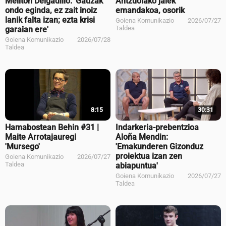
Meliton Delgadillo: 'Gauzak
Antzuolako jaiek
ondo eginda, ez zait inoiz
emandakoa, osorik
lanik falta izan; ezta krisi
Goiena Komunikazio
2026/07/27
Taldea
garaian ere'
Goiena Komunikazio
2026/07/28
Taldea
8:15
30:31
Hamabostean Behin #31 |
Indarkeria-prebentzioa
Maite Arrotajauregi
Aloña Mendin:
'Mursego'
'Emakunderen Gizonduz
proiektua izan zen
Goiena Komunikazio
2026/07/27
Taldea
abiapuntua'
Goiena Komunikazio
2026/07/27
Taldea