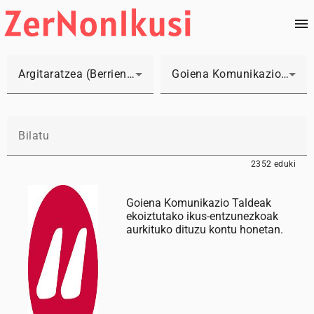
Argitaratzea (Berrienak lehenengo)
Goiena Komunikazio Taldea
2352 eduki
Goiena Komunikazio Taldeak
ekoiztutako ikus-entzunezkoak
aurkituko dituzu kontu honetan.