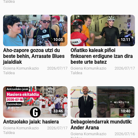
Taldea
10:05
12:11
Aho-zapore gozoa utzi du
Oñatiko kaleak piñoi
beste behin, Arrasate Blues
finkoaren erdigune izan dira
jaialdiak
beste urte batez
Goiena Komunikazio
2026/07/17
Goiena Komunikazio
2026/07/17
Taldea
Taldea
33:46
10:40
Antzuolako jaiak: hasiera
Debagoiendarrak mundutik:
Ander Arana
Goiena Komunikazio
2026/07/17
Taldea
Goiena Komunikazio
2026/07/16