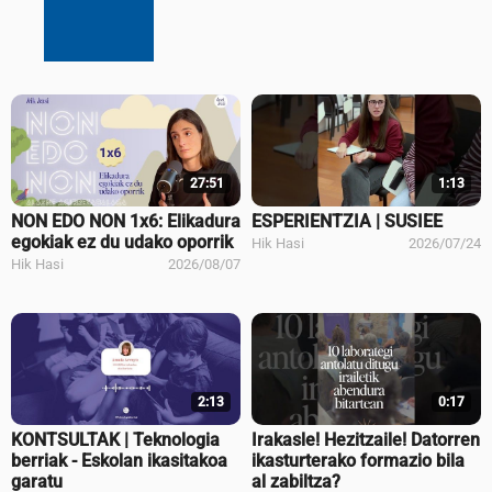
27:51
1:13
NON EDO NON 1x6: Elikadura
ESPERIENTZIA | SUSIEE
egokiak ez du udako oporrik
Hik Hasi
2026/07/24
Hik Hasi
2026/08/07
2:13
0:17
KONTSULTAK | Teknologia
Irakasle! Hezitzaile! Datorren
berriak - Eskolan ikasitakoa
ikasturterako formazio bila
garatu
al zabiltza?