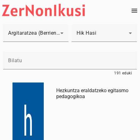
Argitaratzea (Berrienak lehenengo)
Hik Hasi
191 eduki
Hezkuntza eraldatzeko egitasmo
pedagogikoa