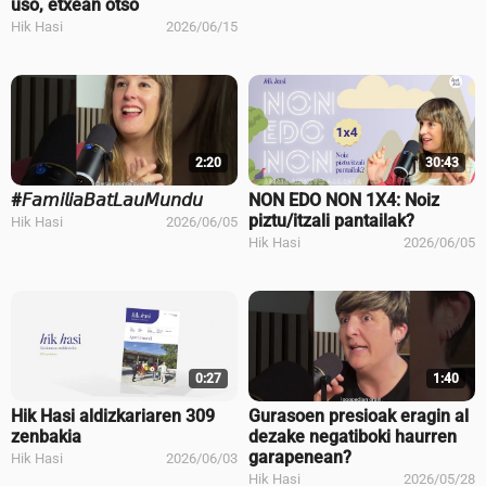
uso, etxean otso
Hik Hasi
2026/06/15
2:20
30:43
#𝘍𝘢𝘮𝘪𝘭𝘪𝘢𝘉𝘢𝘵𝘓𝘢𝘶𝘔𝘶𝘯𝘥𝘶
NON EDO NON 1X4: Noiz
piztu/itzali pantailak?
Hik Hasi
2026/06/05
Hik Hasi
2026/06/05
0:27
1:40
Hik Hasi aldizkariaren 309
Gurasoen presioak eragin al
zenbakia
dezake negatiboki haurren
garapenean?
Hik Hasi
2026/06/03
Hik Hasi
2026/05/28