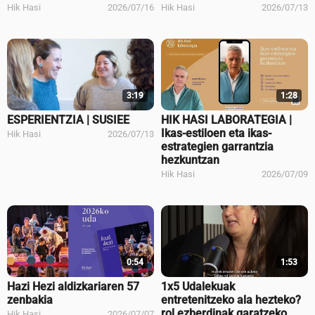
Hik Hasi
2026/07/16
Hik Hasi
2026/07/13
3:19
1:28
ESPERIENTZIA | SUSIEE
HIK HASI LABORATEGIA |
Ikas-estiloen eta ikas-
Hik Hasi
2026/07/13
estrategien garrantzia
hezkuntzan
Hik Hasi
2026/07/09
0:54
1:53
Hazi Hezi aldizkariaren 57
1x5 Udalekuak
zenbakia
entretenitzeko ala hezteko?
rol ezberdinak garatzeko
Hik Hasi
2026/07/07