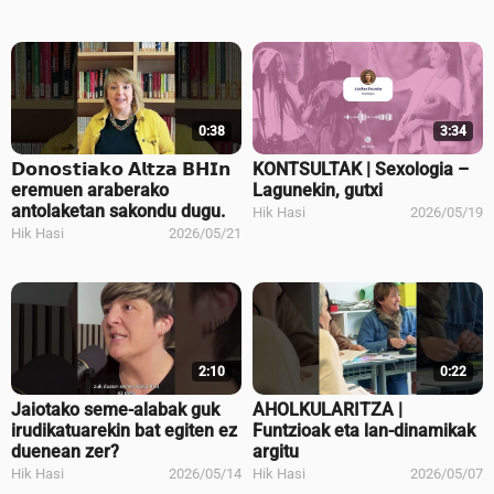
0:38
3:34
𝗗𝗼𝗻𝗼𝘀𝘁𝗶𝗮𝗸𝗼 𝗔𝗹𝘁𝘇𝗮 𝗕𝗛𝗜𝗻
KONTSULTAK | Sexologia –
eremuen araberako
Lagunekin, gutxi
antolaketan sakondu dugu.
Hik Hasi
2026/05/19
Hik Hasi
2026/05/21
2:10
0:22
Jaiotako seme-alabak guk
AHOLKULARITZA |
irudikatuarekin bat egiten ez
Funtzioak eta lan-dinamikak
duenean zer?
argitu
Hik Hasi
2026/05/14
Hik Hasi
2026/05/07