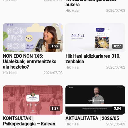
aukera
Hik Hasi
2026/07/03
31:29
0:27
NON EDO NON 1X5:
Hik Hasi aldizkariaren 310.
Udalekuak, entretenitzeko
zenbakia
ala hezteko?
Hik Hasi
2026/07/02
Hik Hasi
2026/07/03
1:27
3:34
KONTSULTAK |
AKTUALITATEA | 2026/05
Psikopedagogia – Kalean
Hik Hasi
2026/06/09