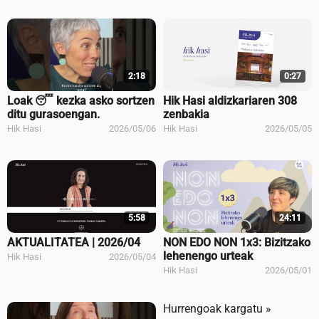
2:18
0:27
Loak 😴 kezka asko sortzen
Hik Hasi aldizkariaren 308
ditu gurasoengan.
zenbakia
Hik Hasi
2026/05/06
Hik Hasi
2026/05/05
5:58
24:11
AKTUALITATEA | 2026/04
NON EDO NON 1x3: Bizitzako
lehenengo urteak
Hik Hasi
2026/05/04
Hik Hasi
2026/05/01
Hurrengoak kargatu »