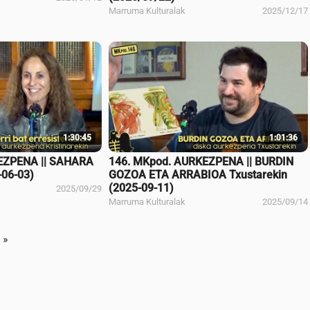
Marruma Kulturalak
2025/12/17
1:30:45
1:01:36
EZPENA || SAHARA
146. MKpod. AURKEZPENA || BURDIN
-06-03)
GOZOA ETA ARRABIOA Txustarekin
(2025-09-11)
2025/09/29
Marruma Kulturalak
2025/09/14
 »