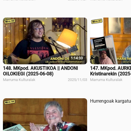
1:14:33
148. MKpod. AKUSTIKOA || ANDONI
147. MKpod. AURK
OILOKIEGI (2025-06-08)
Kristinarekin (2025
Marruma Kulturalak
2025/11/03
Marruma Kulturalak
Hurrengoak kargatu