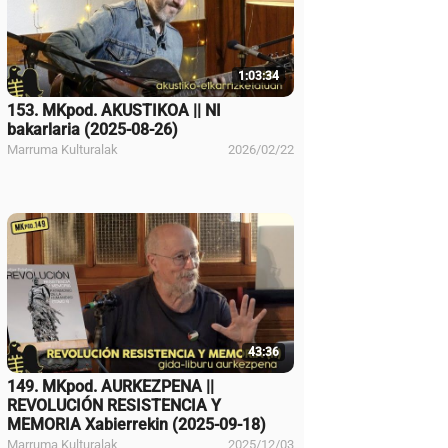
1:03:34
153. MKpod. AKUSTIKOA || NI
bakarlaria (2025-08-26)
Marruma Kulturalak
2026/02/22
43:36
149. MKpod. AURKEZPENA ||
REVOLUCIÓN RESISTENCIA Y
MEMORIA Xabierrekin (2025-09-18)
Marruma Kulturalak
2025/12/03