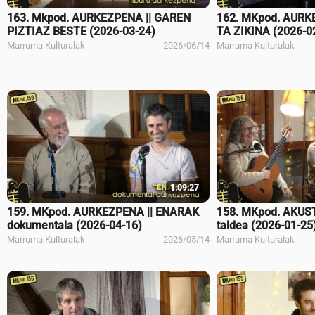
163. Mkpod. AURKEZPENA || GAREN
162. MKpod. AURK
PIZTIAZ BESTE (2026-03-24)
TA ZIKINA (2026-0
Marruma Kulturalak
2026/06/14
Marruma Kulturalak
1:09:27
159. MKpod. AURKEZPENA || ENARAK
158. MKpod. AKUS
dokumentala (2026-04-16)
taldea (2026-01-25
Marruma Kulturalak
2026/05/14
Marruma Kulturalak