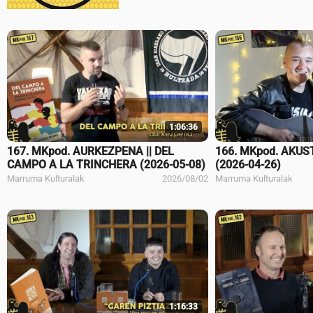
1:06:36
167. MKpod. AURKEZPENA || DEL
166. MKpod. AKUST
CAMPO A LA TRINCHERA (2026-05-08)
(2026-04-26)
Marruma Kulturalak
2026/08/02
Marruma Kulturalak
1:16:33