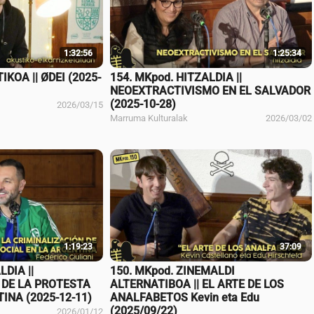
1:32:56
1:25:34
IKOA || ØDEI (2025-
154. MKpod. HITZALDIA ||
NEOEXTRACTIVISMO EN EL SALVADOR
(2025-10-28)
2026/03/15
Marruma Kulturalak
2026/03/02
1:19:23
37:09
LDIA ||
150. MKpod. ZINEMALDI
 DE LA PROTESTA
ALTERNATIBOA || EL ARTE DE LOS
INA (2025-12-11)
ANALFABETOS Kevin eta Edu
(2025/09/22)
2026/01/12