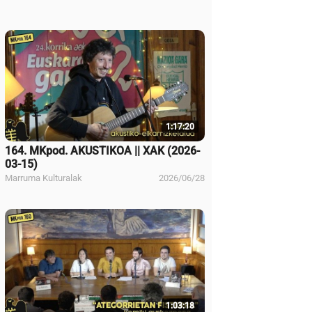
1:17:20
164. MKpod. AKUSTIKOA || XAK (2026-
03-15)
Marruma Kulturalak
2026/06/28
1:03:18