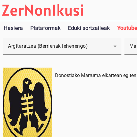
Hasiera
Plataformak
Eduki sortzaileak
Youtube
Argitaratzea (Berrienak lehenengo)
Mar
Donostiako Marruma elkartean egiten d