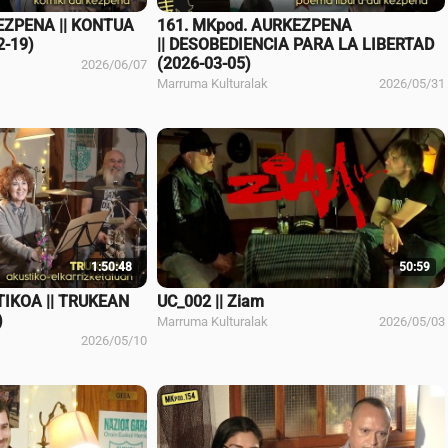
EZPENA || KONTUA
161. MKpod. AURKEZPENA
2-19)
|| DESOBEDIENCIA PARA LA LIBERTAD
(2026-03-05)
2026/06/07
Marruma Kulturalak
2026/05/31
1:50:48
50:59
TIKOA || TRUKEAN
UC_002 || Ziam
)
Marruma Kulturalak
2026/05/03
2026/05/10