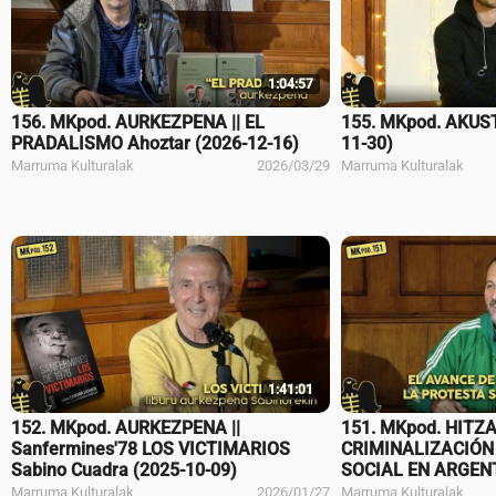
1:04:57
156. MKpod. AURKEZPENA || EL
155. MKpod. AKUST
PRADALISMO Ahoztar (2026-12-16)
11-30)
Marruma Kulturalak
2026/03/29
Marruma Kulturalak
1:41:01
152. MKpod. AURKEZPENA ||
151. MKpod. HITZA
Sanfermines'78 LOS VICTIMARIOS
CRIMINALIZACIÓN
Sabino Cuadra (2025-10-09)
SOCIAL EN ARGENT
Marruma Kulturalak
2026/01/27
Marruma Kulturalak