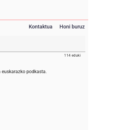
Kontaktua
Honi buruz
114 eduki
en euskarazko podkasta.