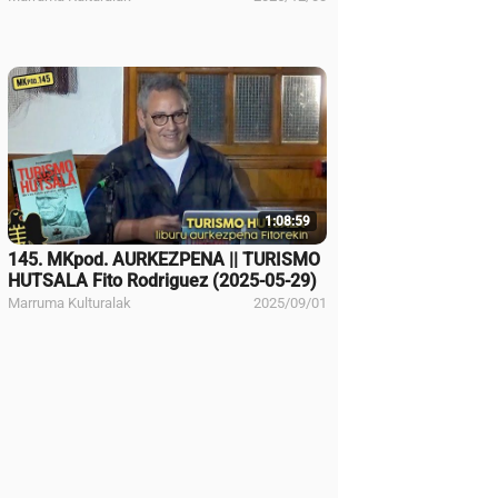
1:08:59
145. MKpod. AURKEZPENA || TURISMO
HUTSALA Fito Rodriguez (2025-05-29)
Marruma Kulturalak
2025/09/01