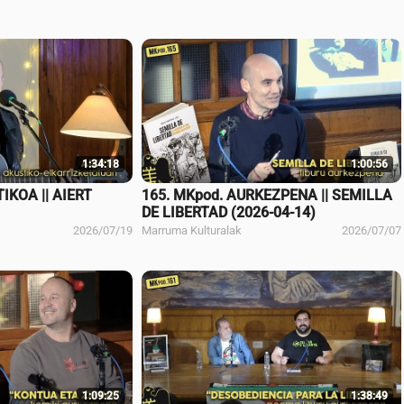
1:34:18
1:00:56
IKOA || AIERT
165. MKpod. AURKEZPENA || SEMILLA
DE LIBERTAD (2026-04-14)
2026/07/19
Marruma Kulturalak
2026/07/07
1:09:25
1:38:49