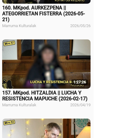
160. MKpod. AURKEZPENA ||
ATEGORRIETAN FISTERRA (2026-05-
21)
Marruma Kulturalak
2026/05/26
1:27:26
157. MKpod. HITZALDIA || LUCHA Y
RESISTENCIA MAPUCHE (2026-02-17)
Marruma Kulturalak
2026/04/19