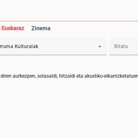
 Euskaraz
Zinema
ruma Kulturalak
iren aurkezpen, solasaldi, hitzaldi eta akustiko-elkarrizketatu